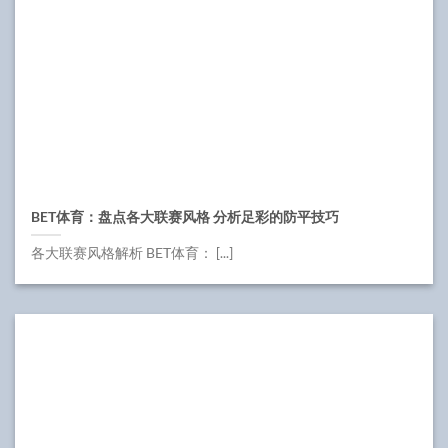
BET体育：盘点各大联赛风格 分析足彩的防平技巧
各大联赛风格解析 BET体育： [...]