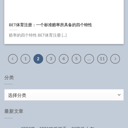
BET体育注册：一个标准赔率所具备的四个特性
赔率的四个特性 BET体育注册 [...]
1
2
3
4
5
…
11
分类
分
类
最新文章