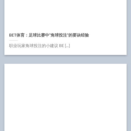
BET体育：足球比赛中“角球投注”的要诀经验
职业玩家角球投注的小建议 BE [...]