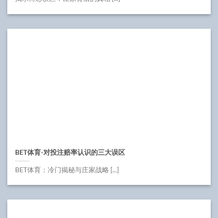
BET体育-对投注赔率认识的三大误区
BET体育：冷门揭秘与庄家战略 [...]