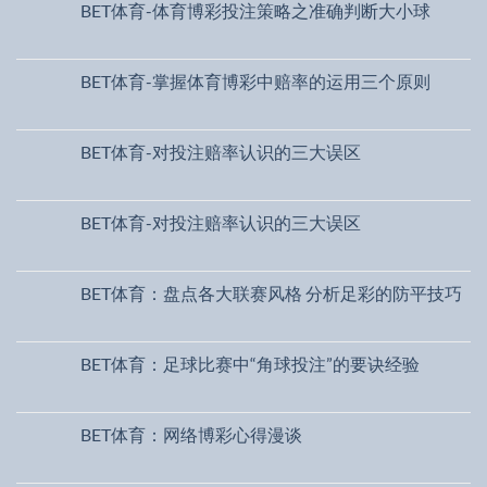
BET体育-体育博彩投注策略之准确判断大小球
BET体育-掌握体育博彩中赔率的运用三个原则
BET体育-对投注赔率认识的三大误区
BET体育-对投注赔率认识的三大误区
BET体育：盘点各大联赛风格 分析足彩的防平技巧
BET体育：足球比赛中“角球投注”的要诀经验
BET体育：网络博彩心得漫谈