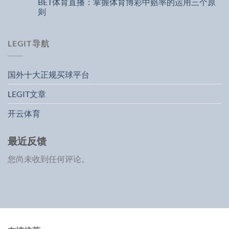
BET体育直播：掌握体育博彩中赔率的运用三个原
则
LEGIT导航
国外十大正规买球平台
LEGIT文章
开云体育
最近反馈
您尚未收到任何评论。