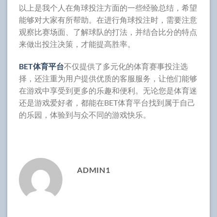
以上是我个人在角球投注方面的一些经验总结，希望
能够对大家有所帮助。在进行角球投注时，需要注意
观察比赛场面、了解球队的打法，并结合比分的特点
来做出投注决策，才能提高胜率。
BET体育平台
不仅提供了多元化的体育赛事投注选
择，还注重为用户提供优质的客服服务，让他们能够
在游戏中享受到更多的乐趣和便利。无论您是体育迷
还是游戏爱好者，都能在BET体育平台找到属于自己
的乐园，体验到与众不同的游戏快乐。
ADMIN1