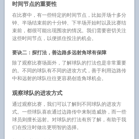
时间节点的重要性
在比赛中，有一些特定的时间节点，比如开场十多分
钟、半场结束前的十分钟、下半场开始时以及比赛结
束前，都很可能出现围攻的情况。我们需要密切关注
这些时间节点，以便抓住投注的机会。
要诀二：探打法，善边路多远射角球有保障
除了观察比赛场面外，了解球队的打法也是非常重要
的。不同的球队有不同的进攻方式，善于利用边路传
中和远射的球队往往更容易创造角球机会。
观察球队的进攻方式
通过观察比赛，我们可以了解到不同球队的进攻方
式。一些球队喜欢通过边路传中来制造威胁，而一些
球员则擅长远射。对球队的打法有所了解，有助于我
们在投注时做出更明智的选择。