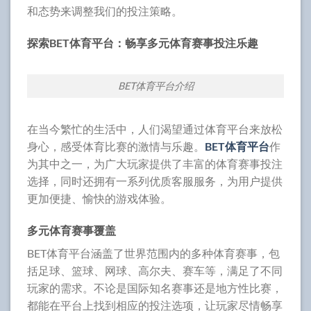
和态势来调整我们的投注策略。
探索BET体育平台：畅享多元体育赛事投注乐趣
BET体育平台介绍
在当今繁忙的生活中，人们渴望通过体育平台来放松
身心，感受体育比赛的激情与乐趣。
BET体育平台
作
为其中之一，为广大玩家提供了丰富的体育赛事投注
选择，同时还拥有一系列优质客服服务，为用户提供
更加便捷、愉快的游戏体验。
多元体育赛事覆盖
BET体育平台涵盖了世界范围内的多种体育赛事，包
括足球、篮球、网球、高尔夫、赛车等，满足了不同
玩家的需求。不论是国际知名赛事还是地方性比赛，
都能在平台上找到相应的投注选项，让玩家尽情畅享