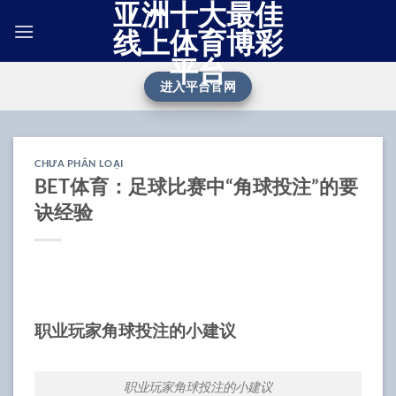
亚洲十大最佳
跳
到
线上体育博彩
内
平台
容
进入平台官网
CHƯA PHÂN LOẠI
BET体育：足球比赛中“角球投注”的要
诀经验
职业玩家角球投注的小建议
职业玩家角球投注的小建议