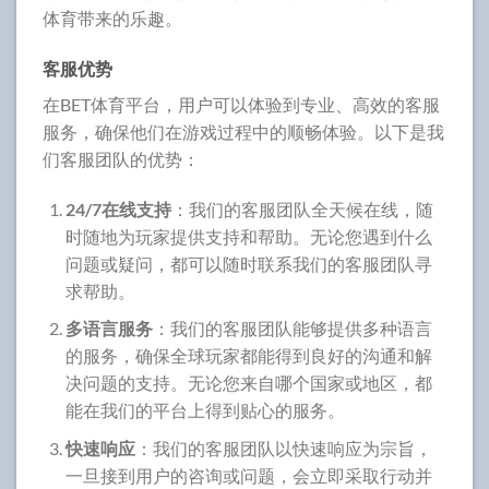
体育带来的乐趣。
客服优势
在BET体育平台，用户可以体验到专业、高效的客服
服务，确保他们在游戏过程中的顺畅体验。以下是我
们客服团队的优势：
24/7在线支持
：我们的客服团队全天候在线，随
时随地为玩家提供支持和帮助。无论您遇到什么
问题或疑问，都可以随时联系我们的客服团队寻
求帮助。
多语言服务
：我们的客服团队能够提供多种语言
的服务，确保全球玩家都能得到良好的沟通和解
决问题的支持。无论您来自哪个国家或地区，都
能在我们的平台上得到贴心的服务。
快速响应
：我们的客服团队以快速响应为宗旨，
一旦接到用户的咨询或问题，会立即采取行动并