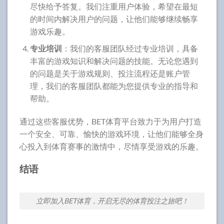
尽快给予答复。我们注重用户体验，希望在最短
的时间内解决用户的问题，让他们能够继续畅享
游戏乐趣。
专业培训
：我们的客服团队经过专业培训，具备
丰富的游戏知识和解决问题的技能。无论您遇到
的问题是关于游戏规则、投注流程还是账户管
理，我们的客服团队都能为您提供专业的指导和
帮助。
通过这些客服优势，BET体育平台致力于为用户打造
一个安全、可靠、愉快的游戏环境，让他们能够全身
心投入到体育赛事的激情中，尽情享受游戏的乐趣。
结语
立即加入BET体育，开启无尽的体育投注之旅吧！