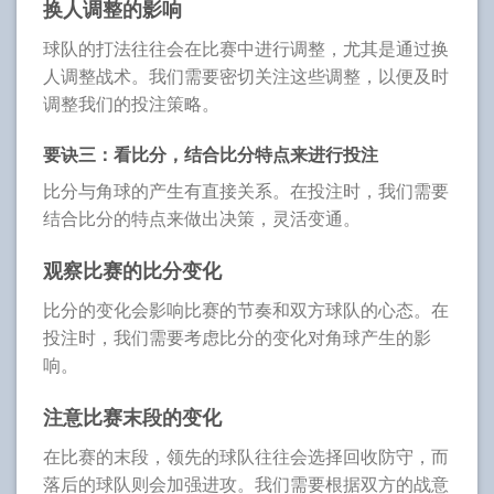
换人调整的影响
球队的打法往往会在比赛中进行调整，尤其是通过换
人调整战术。我们需要密切关注这些调整，以便及时
调整我们的投注策略。
要诀三：看比分，结合比分特点来进行投注
比分与角球的产生有直接关系。在投注时，我们需要
结合比分的特点来做出决策，灵活变通。
观察比赛的比分变化
比分的变化会影响比赛的节奏和双方球队的心态。在
投注时，我们需要考虑比分的变化对角球产生的影
响。
注意比赛末段的变化
在比赛的末段，领先的球队往往会选择回收防守，而
落后的球队则会加强进攻。我们需要根据双方的战意