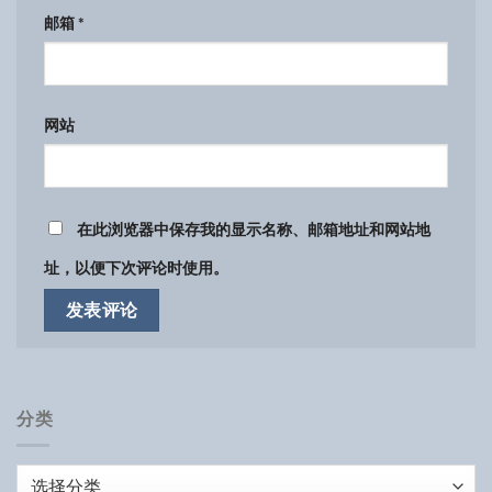
邮箱
*
网站
在此浏览器中保存我的显示名称、邮箱地址和网站地
址，以便下次评论时使用。
分类
分