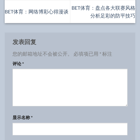
BET体育：盘点各大联赛风格
BET体育：网络博彩心得漫谈
分析足彩的防平技巧
发表回复
您的邮箱地址不会被公开。
必填项已用
*
标注
评论
*
显示名称
*