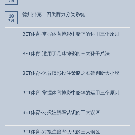
7 月
德州扑克：四类牌力分类系统
18
7 月
BET体育-掌握体育博彩中赔率的运用三个原则
BET体育-适用于足球博彩的三大孙子兵法
BET体育-体育博彩投注策略之准确判断大小球
BET体育-掌握体育博彩中赔率的运用三个原则
BET体育-对投注赔率认识的三大误区
BET体育-对投注赔率认识的三大误区