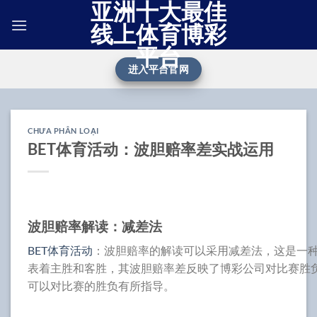
亚洲十大最佳
跳
到
线上体育博彩
内
平台
容
进入平台官网
CHƯA PHÂN LOẠI
BET体育活动：波胆赔率差实战运用
波胆赔率解读：减差法
BET体育活动
：波胆赔率的解读可以采用减差法，这是一种
表着主胜和客胜，其波胆赔率差反映了博彩公司对比赛胜负
可以对比赛的胜负有所指导。