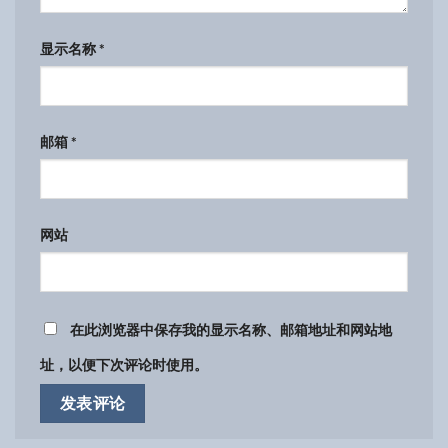
显示名称
*
邮箱
*
网站
在此浏览器中保存我的显示名称、邮箱地址和网站地
址，以便下次评论时使用。