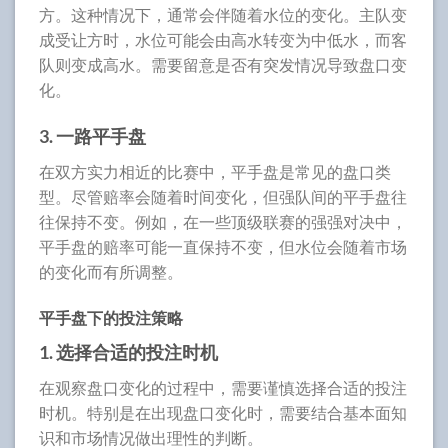
方。这种情况下，通常会伴随着水位的变化。主队变
成受让方时，水位可能会由高水转变为中低水，而客
队则变成高水。需要留意是否有突发情况导致盘口变
化。
3. 一路平手盘
在双方实力相近的比赛中，平手盘是常见的盘口类
型。尽管赔率会随着时间变化，但强队间的平手盘往
往保持不变。例如，在一些顶级联赛的强强对决中，
平手盘的赔率可能一直保持不变，但水位会随着市场
的变化而有所调整。
平手盘下的投注策略
1. 选择合适的投注时机
在观察盘口变化的过程中，需要谨慎选择合适的投注
时机。特别是在出现盘口变化时，需要结合基本面知
识和市场情况做出理性的判断。