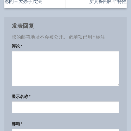
彩的三大孙子兵法
所具备的四个特性
发表回复
您的邮箱地址不会被公开。
必填项已用
*
标注
评论
*
显示名称
*
邮箱
*