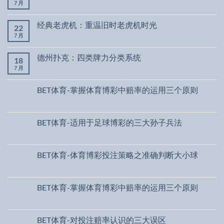
7 月
经典老虎机：重温旧时老虎机时光
22
7 月
德州扑克：四类牌力分类系统
18
7 月
BET体育-掌握体育博彩中赔率的运用三个原则
BET体育-适用于足球博彩的三大孙子兵法
BET体育-体育博彩投注策略之准确判断大小球
BET体育-掌握体育博彩中赔率的运用三个原则
BET体育-对投注赔率认识的三大误区