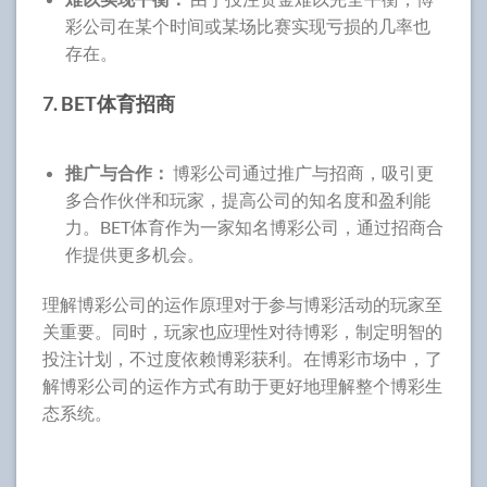
彩公司在某个时间或某场比赛实现亏损的几率也
存在。
7.
BET体育招商
推广与合作：
博彩公司通过推广与招商，吸引更
多合作伙伴和玩家，提高公司的知名度和盈利能
力。BET体育作为一家知名博彩公司，通过招商合
作提供更多机会。
理解博彩公司的运作原理对于参与博彩活动的玩家至
关重要。同时，玩家也应理性对待博彩，制定明智的
投注计划，不过度依赖博彩获利。在博彩市场中，了
解博彩公司的运作方式有助于更好地理解整个博彩生
态系统。