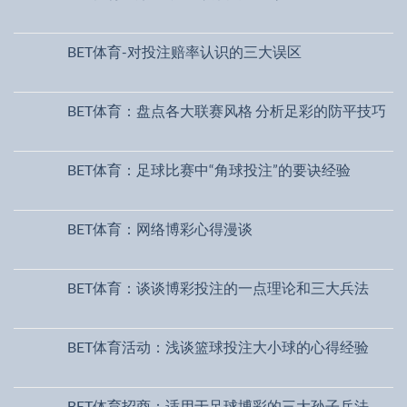
BET体育-对投注赔率认识的三大误区
BET体育：盘点各大联赛风格 分析足彩的防平技巧
BET体育：足球比赛中“角球投注”的要诀经验
BET体育：网络博彩心得漫谈
BET体育：谈谈博彩投注的一点理论和三大兵法
BET体育活动：浅谈篮球投注大小球的心得经验
BET体育招商：适用于足球博彩的三大孙子兵法