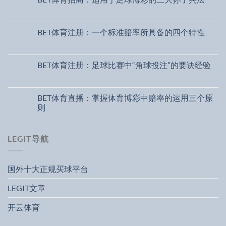
BET体育注册：一个标准赔率所具备的四个特性
BET体育注册：足球比赛中“角球投注”的要诀经验
BET体育直播：掌握体育博彩中赔率的运用三个原
则
LEGIT导航
国外十大正规买球平台
LEGIT文章
开云体育