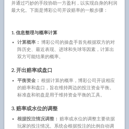
并通过巧妙的手段协助一方盈利，以实现自身的利润
最大化。下面是博彩公司开设赔率的一般步骤：
1.
信息整理与概率计算
计算概率：
博彩公司的操盘手首先根据双方的对
阵历史、最近表现、进球和失球等因素，计算出
双方可能结果的概率。
2.
开出赔率或盘口
平衡资金：
根据计算的概率，博彩公司开设相应
的赔率和盘口，旨在维持两边的投注资金平衡。
标准盘和初盘是用于维持资金平衡的工具。
3.
赔率或水位的调整
根据投注情况调整：
赔率或水位的调整主要依据
玩家的投注情况。系统会根据投注的比例自动调