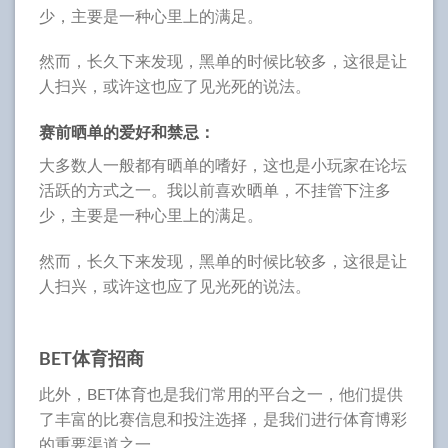
少，主要是一种心里上的满足。
然而，长久下来发现，黑单的时候比较多，这很是让
人扫兴，或许这也应了见光死的说法。
赛前晒单的爱好和禁忌：
大多数人一般都有晒单的嗜好，这也是小玩家在论坛
活跃的方式之一。我以前喜欢晒单，不挂管下注多
少，主要是一种心里上的满足。
然而，长久下来发现，黑单的时候比较多，这很是让
人扫兴，或许这也应了见光死的说法。
BET体育招商
此外，BET体育也是我们常用的平台之一，他们提供
了丰富的比赛信息和投注选择，是我们进行体育博彩
的重要渠道之一。