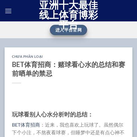
亚洲十大最佳
跳
到
线上体育博彩
内
平台
容
进入平台官网
CHƯA PHÂN LOẠI
BET体育招商：赌球看心水的总结和赛
前晒单的禁忌
玩球看别人心水分析时的总结：
BET体育招商
：近来，我也喜欢上玩球了。虽然偶尔
下个小注，不熬夜看球赛，但睡梦中还是有点心神不