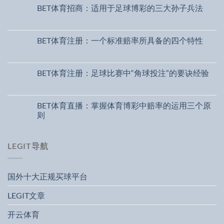
BET体育招商：适用于足球博彩的三大孙子兵法
BET体育注册：一个标准赔率所具备的四个特性
BET体育注册：足球比赛中“角球投注”的要诀经验
BET体育直播：掌握体育博彩中赔率的运用三个原
则
LEGIT导航
国外十大正规买球平台
LEGIT文章
开云体育