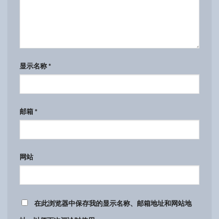
显示名称
*
邮箱
*
网站
在此浏览器中保存我的显示名称、邮箱地址和网站地