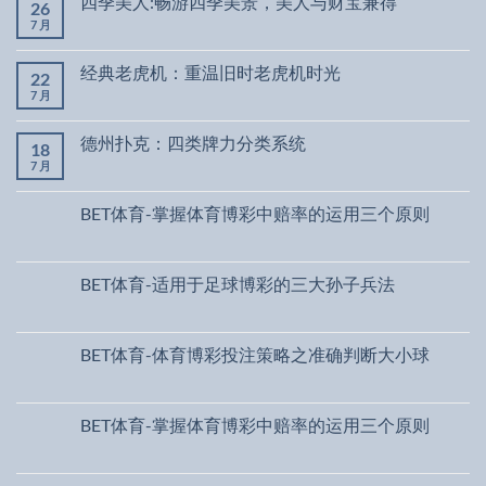
四季美人:畅游四季美景，美人与财宝兼得
26
7 月
经典老虎机：重温旧时老虎机时光
22
7 月
德州扑克：四类牌力分类系统
18
7 月
BET体育-掌握体育博彩中赔率的运用三个原则
BET体育-适用于足球博彩的三大孙子兵法
BET体育-体育博彩投注策略之准确判断大小球
BET体育-掌握体育博彩中赔率的运用三个原则