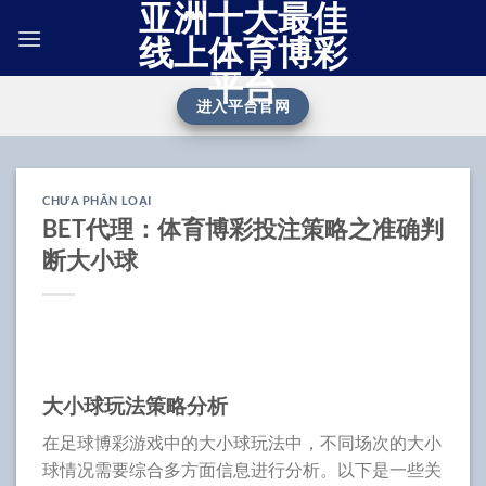
亚洲十大最佳
跳
到
线上体育博彩
内
平台
容
进入平台官网
CHƯA PHÂN LOẠI
BET代理：体育博彩投注策略之准确判
断大小球
大小球玩法策略分析
在足球博彩游戏中的大小球玩法中，不同场次的大小
球情况需要综合多方面信息进行分析。以下是一些关