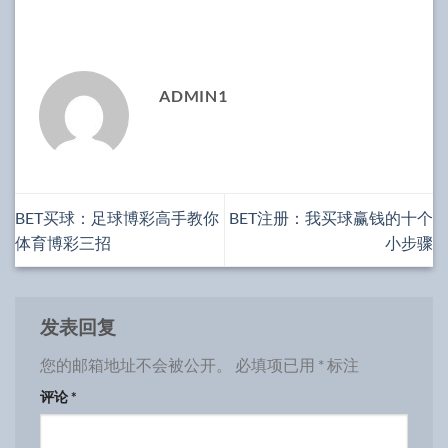
ADMIN1
BET买球：足球博彩高手教你
BET注册：我买球赢钱的十个
体育博彩三招
小步骤
发表回复
您的邮箱地址不会被公开。
必填项已用
*
标注
评论
*