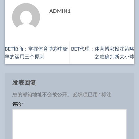
ADMIN1
BET招商：掌握体育博彩中赔
BET代理：体育博彩投注策略
率的运用三个原则
之准确判断大小球
发表回复
您的邮箱地址不会被公开。
必填项已用
*
标注
评论
*