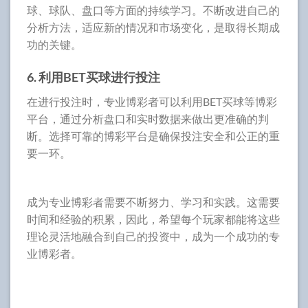
球、球队、盘口等方面的持续学习。不断改进自己的
分析方法，适应新的情况和市场变化，是取得长期成
功的关键。
6. 利用BET买球进行投注
在进行投注时，专业博彩者可以利用BET买球等博彩
平台，通过分析盘口和实时数据来做出更准确的判
断。选择可靠的博彩平台是确保投注安全和公正的重
要一环。
成为专业博彩者需要不断努力、学习和实践。这需要
时间和经验的积累，因此，希望每个玩家都能将这些
理论灵活地融合到自己的投资中，成为一个成功的专
业博彩者。