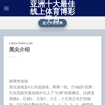
亚洲十大最佳
跳
到
线上体育博彩
内
平台
容
进入平台官网
CHƯA PHÂN LOẠI
黑尖介绍
棋牌类游戏
黑尖游戏是4人对战游戏，两两一组。打4副扑克牌，
它在四副升级游戏中引入了“比牌”的新概念。比牌是
黑桃A，红桃5，方块5，大王，小王和正在打的级
别，它们的点数分别为6，5，4，3，2，1。使得游