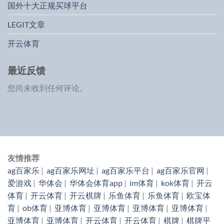
国外十大正规买球平台
LEGIT文章
开云体育
最近反馈
您尚未收到任何评论。
友情推荐
ag百家乐
|
ag百家乐网址
|
ag百家乐平台
|
ag百家乐官网
|
爱游戏
|
华体会
|
华体会体育app
|
im体育
|
kok体育
|
开云
体育
|
开云体育
|
开云棋牌
|
乐鱼体育
|
乐鱼体育
|
欧宝体
育
|
ob体育
|
亚博体育
|
亚博体育
|
亚博体育
|
亚博体育
|
亚博体育
|
亚博体育
|
开云体育
|
开云体育
|
棋牌
|
棋牌平