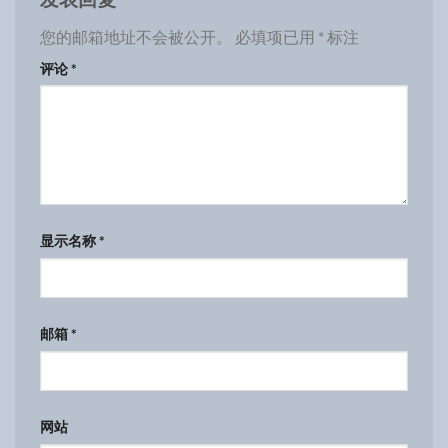
您的邮箱地址不会被公开。
必填项已用
*
标注
评论
*
显示名称
*
邮箱
*
网站