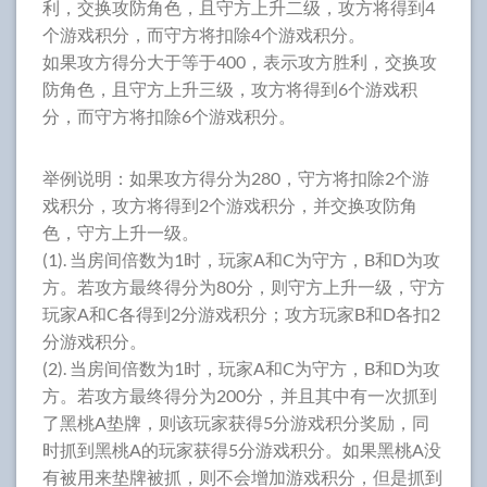
利，交换攻防角色，且守方上升二级，攻方将得到4
个游戏积分，而守方将扣除4个游戏积分。
如果攻方得分大于等于400，表示攻方胜利，交换攻
防角色，且守方上升三级，攻方将得到6个游戏积
分，而守方将扣除6个游戏积分。
举例说明：如果攻方得分为280，守方将扣除2个游
戏积分，攻方将得到2个游戏积分，并交换攻防角
色，守方上升一级。
(1). 当房间倍数为1时，玩家A和C为守方，B和D为攻
方。若攻方最终得分为80分，则守方上升一级，守方
玩家A和C各得到2分游戏积分；攻方玩家B和D各扣2
分游戏积分。
(2). 当房间倍数为1时，玩家A和C为守方，B和D为攻
方。若攻方最终得分为200分，并且其中有一次抓到
了黑桃A垫牌，则该玩家获得5分游戏积分奖励，同
时抓到黑桃A的玩家获得5分游戏积分。如果黑桃A没
有被用来垫牌被抓，则不会增加游戏积分，但是抓到