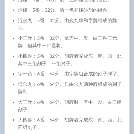
清碰：5番，32分。清一色和碰碰胡的组合。
混幺九：5番，32分。由幺九牌和字牌组成的牌
型。
小三元：5番，32分。拿齐中、发、白三种三元
牌，但其中一种是将。
小四喜：5番，32分。胡牌者完成东、南、西、北
其中三组刻子，一组对子。
字一色：6番，64分。由字牌组合成的刻子牌型。
清幺九：6番，64分。只由幺九两种牌组成的刻子
牌型。
大三元：6番，64分。胡牌时，有中、发、白三组
刻子。
大四喜：6番，64分。胡牌者完成东、南、西、北
四组刻子。