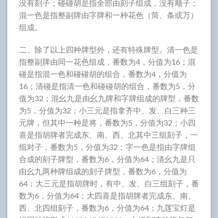
没有刻子；碰碰胡是指全部由刻子组成，没有顺子；
混一色是指整副牌由字牌和一种花色（筒、条或万）
组成。
二、除了以上四种牌型外，还有特殊牌型。清一色是
指整副牌由同一花色组成，番数为4，分值为16；混
碰是指混一色和碰碰胡的组合，番数为4，分值为
16；清碰是指清一色和碰碰胡的组合，番数为5，分
值为32；混幺九是由幺九牌和字牌组成的牌型，番数
为5，分值为32；小三元是指拿齐中、发、白三种三
元牌，但其中一种是将，番数为5，分值为32；小四
喜是指胡牌者完成东、南、西、北其中三组刻子，一
组对子，番数为5，分值为32；字一色是指由字牌组
合成的刻子牌型，番数为6，分值为64；清幺九是只
由幺九两种牌组成的刻子牌型，番数为6，分值为
64；大三元是指胡牌时，有中、发、白三组刻子，番
数为6，分值为64；大四喜是指胡牌者完成东、南、
西、北四组刻子，番数为6，分值为64；九莲宝灯是