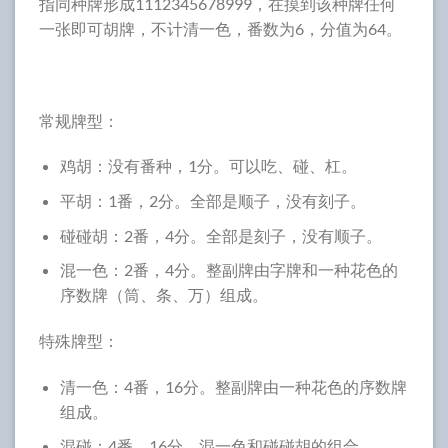
指同种牌形成1112345678999，在摸到该种牌任何
一张即可胡牌，不计清一色，番数为6，分值为64。
常规牌型：
鸡胡：没有番种，1分。可以吃、碰、杠。
平胡：1番，2分。全部是顺子，没有刻子。
碰碰胡：2番，4分。全部是刻子，没有顺子。
混一色：2番，4分。整副牌由字牌和一种花色的
序数牌（筒、条、万）组成。
特殊牌型：
清一色：4番，16分。整副牌由一种花色的序数牌
组成。
混碰：4番，16分。混一色和碰碰胡的组合。