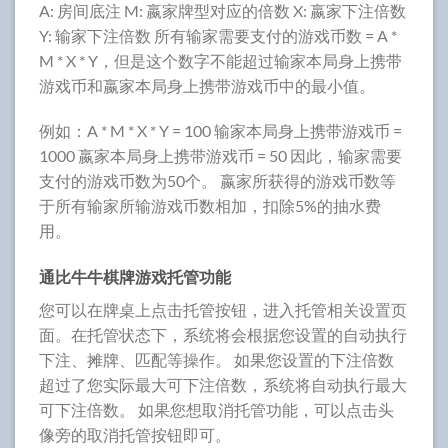
A: 房间底注 M: 嬴家牌型对应的倍数 X: 嬴家下注倍数
Y: 输家下注倍数 所有输家需要支付的游戏币数 = A *
M * X * Y，但是这个数字不能超过输家本局身上携带
游戏币和嬴家本局身上携带游戏币中的最小值。
例如：A * M * X * Y = 100 输家本局身上携带游戏币 =
1000 嬴家本局身上携带游戏币 = 50 因此，输家需要
支付的游戏币数为50个。 嬴家所获得的游戏币数等
于所有输家所输游戏币数相加，扣除5%的抽水费
用。
通比牛牛棋牌游戏托管功能
您可以在牌桌上点击托管按钮，进入托管相关设置页
面。在托管状态下，系统将会根据您设置的自动执行
下注、摊牌、匹配等操作。 如果您设置的下注倍数
超过了您实际最大可下注倍数，系统将自动执行最大
可下注倍数。 如果您想取消托管功能，可以点击头
像旁的取消托管按钮即可。