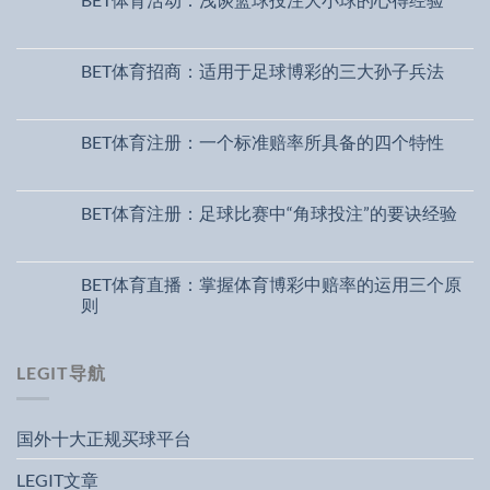
BET体育招商：适用于足球博彩的三大孙子兵法
BET体育注册：一个标准赔率所具备的四个特性
BET体育注册：足球比赛中“角球投注”的要诀经验
BET体育直播：掌握体育博彩中赔率的运用三个原
则
LEGIT导航
国外十大正规买球平台
LEGIT文章