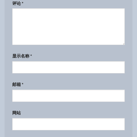
评论
*
显示名称
*
邮箱
*
网站