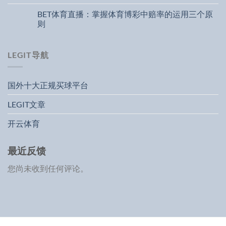
BET体育直播：掌握体育博彩中赔率的运用三个原
则
LEGIT导航
国外十大正规买球平台
LEGIT文章
开云体育
最近反馈
您尚未收到任何评论。