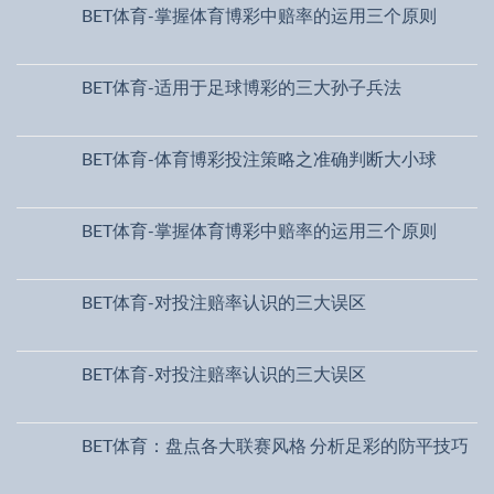
BET体育-掌握体育博彩中赔率的运用三个原则
BET体育-适用于足球博彩的三大孙子兵法
BET体育-体育博彩投注策略之准确判断大小球
BET体育-掌握体育博彩中赔率的运用三个原则
BET体育-对投注赔率认识的三大误区
BET体育-对投注赔率认识的三大误区
BET体育：盘点各大联赛风格 分析足彩的防平技巧