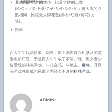
其他同牌型之间大小：
比最大牌的点数
(K>Q>J>10>9>8>7>6>5>4>3>2>A)；最大牌的点
数相同，比较最大牌花色(黑桃>红桃>梅花>方
块)。
赔率
百人牛牛玩法简单、刺激，加上国内媒介所涉及的范
围愈加广泛，于是百人牛牛成了家喻户晓、男女老少
皆爱玩的扑克游戏。与扎金花、斗地主、
麻将
、升级
等游戏并肩成为风靡全国经久不衰的
棋牌游戏
。
ADMIN1