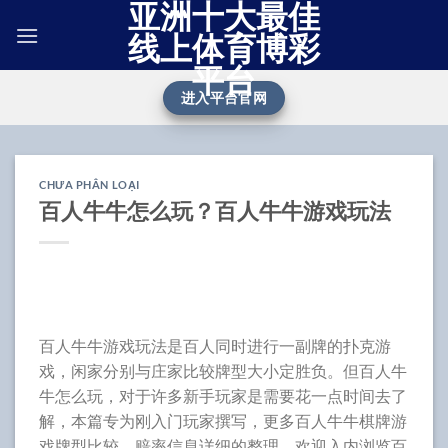
亚洲十大最佳
跳
到
线上体育博彩
内
平台
容
进入平台官网
CHƯA PHÂN LOẠI
百人牛牛怎么玩？百人牛牛游戏玩法
百人牛牛游戏玩法是百人同时进行一副牌的扑克游
戏，闲家分别与庄家比较牌型大小定胜负。但百人牛
牛怎么玩，对于许多新手玩家是需要花一点时间去了
解，本篇专为刚入门玩家撰写，更多百人牛牛棋牌游
戏牌型比较、赔率信息详细的整理，欢迎入内浏览百