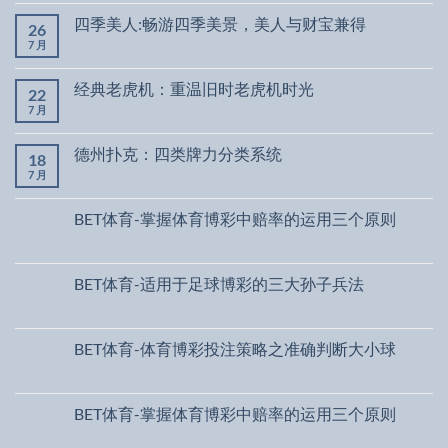
四季美人:畅游四季美景，美人与财宝兼得
26
7 月
经典老虎机：重温旧时老虎机时光
22
7 月
德州扑克：四类牌力分类系统
18
7 月
BET体育-掌握体育博彩中赔率的运用三个原则
BET体育-适用于足球博彩的三大孙子兵法
BET体育-体育博彩投注策略之准确判断大小球
BET体育-掌握体育博彩中赔率的运用三个原则