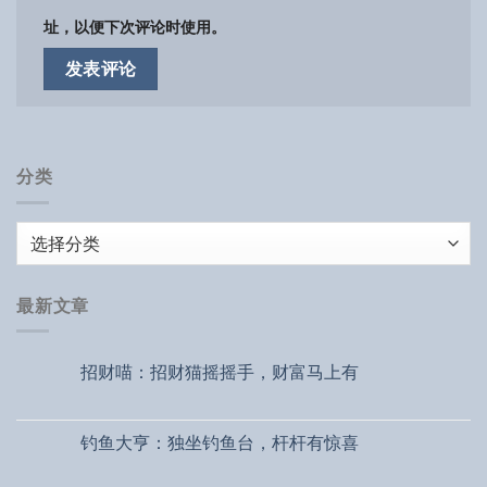
址，以便下次评论时使用。
分类
分
类
最新文章
招财喵：招财猫摇摇手，财富马上有
钓鱼大亨：独坐钓鱼台，杆杆有惊喜